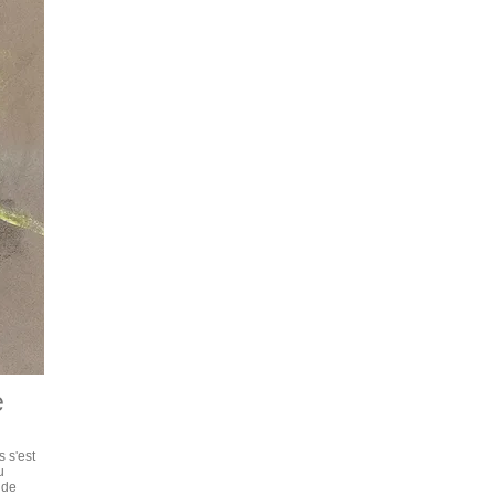
e
 s'est
u
 de